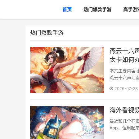
首页
热门爆款手游
高手游
热门爆款手游
燕云十六
太卡如何办
本文主要内容 燕云十六声江南版本新更新汇总 海外玩燕云十六声登录不上游玩太卡怎么办 1.
燕云十六声江南版本新更新汇总 作为本次
开放。这座占地
2026-07-28
方米的特殊水域“西湖” 城内生活着超过15000名拥有独立行为
类船只日···
海外看视
最近和几个在
App，但用起来总是不太顺畅。 刷短视频
色，追剧缓冲