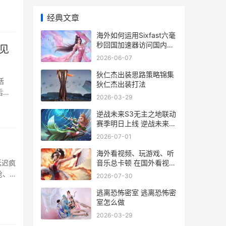
经典文章
海外如何运用Sixfast六毫
秒回国加速器访问国内网
见
站 我们应该如何借鉴国外
2026-06-07
经验
狄仁杰出装思路策略锦集
活
狄仁杰出装打法
后，
2026-03-29
逆战未来S3无主之地联动
赛季明日上线 逆战未来战
士角色介绍
2026-07-01
海外看视频、玩游戏、听
音乐总卡顿 在国外看视频
延迟疯
的app
枪、
2026-07-30
资，半
逃离恐怖密室 逃离恐怖密
服和国
室怎么做
2026-03-29