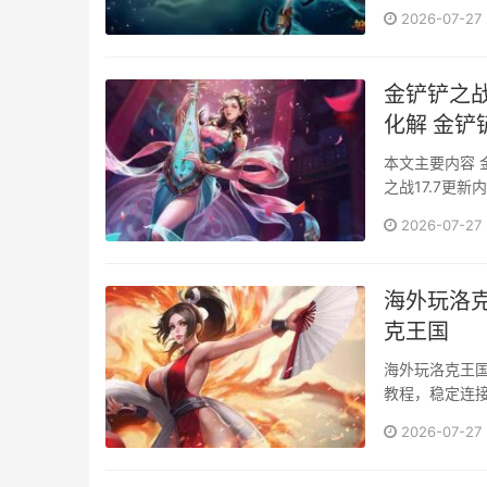
码【k68】后
2026-07-27
金铲铲之战
化解 金铲
本文主要内容 金铲铲之战17.7更新内容 国外玩金铲铲国服延迟高登录失败怎么解决 1.金铲铲
之战17.7更新内容 金铲铲最新的版本更新内容已经出来了，一方面S16.5
子，总计是14个 另外就是新增了一个机制，海克斯钥匙不同的羁绊还有不同的任务
2026-07-27
海克斯钥匙，
秩序钥匙解···
海外玩洛
克王国
海外玩洛克王国
教程，稳定连接
2026-07-27