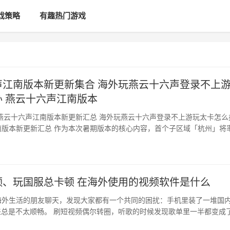
戏策略
有趣热门游戏
声江南版本新更新集合 海外玩燕云十六声登录不上
 燕云十六声江南版本
暑期版本的核心内容，首个子区域「杭州」将率先
超100万平方米的庞大都市，包含了12个特色鲜明的大型区域以及近120
轨迹的NPC，并有500余艘各
频、玩国服总卡顿 在海外使用的视频软件是什么
海外生活的朋友聊天，发现大家都有一个共同的困扰：手机里装了一堆国
偶尔转圈，听歌的时候发现歌单里一半都变成了灰
半天，打国服游戏延迟飘红。时间久了，也就习惯了——毕竟人在海外，