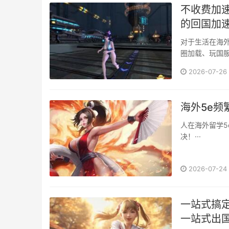
不收费加速
的回国加
对于生活在海
圈加载、玩国
工具不少，但
2026-07-26
费加速器——Sixfast（六毫秒加速
人、留学生及海外
海外5e频
人在海外留学5
决！···
2026-07-24
一站式搞定
一站式出