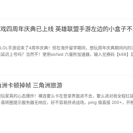
错。用过的朋友普遍
“省心”，后台几乎没有差评。···
游戏四周年庆典已上线 英雄联盟手游左边的小盒子不
，LOL手游迎来了4周年庆典！但在海外留学期间，想玩周年庆典期间内的
延迟上号吗？当然不！使用sixfast 六毫秒加速器，输入兑换码【k68】
手游国服】，就可顺利解决啦！···
角洲卡顿掉帧 三角洲旅游
服玩家真的心态爆炸！裸连要么卡在登录界面进不去，要么进对局全程红
直转圈提示服务器无响应，好不容易挤进战场，ping 值直接 200+，开
全慢半拍，敌人瞬移、子弹判定滞后，对枪永远先倒地。搜刮完高价值物
接，装备全部清零；版本更新下载龟速，资源校验失败反复回滚进度。国
、仓库物资完全不互通，舍不得氪满的枪械皮肤、限定干···