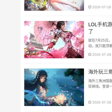
一点似乎也合理。 但最近有款叫Sixfast的工具，在海外华人圈里口碑不
2026-07-28
评价是“稳定”和
LOL手机
了
就在7月25日
动，就只能顶着
挂上【使命召唤
2026-07-28
海外玩三
海外三角洲国
狂掉线。登录一
滑铲、扔道具
路直接断开连
2026-07-28
际服账号、皮肤