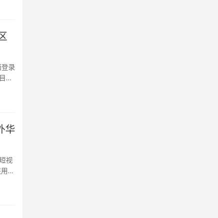
区
换的
外华
短视
连用微
了。
的回