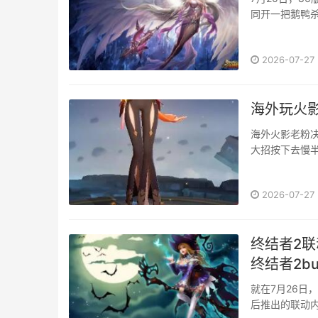
同开一把鹅鸭杀
在右上角【口令
2026-07-27
海外玩火
海外火影老粉决
大招按下去慢
匹配加载半天
全白费。校园
2026-07-27
终结者2
终结者2bu
就在7月26日
后推出的联动内