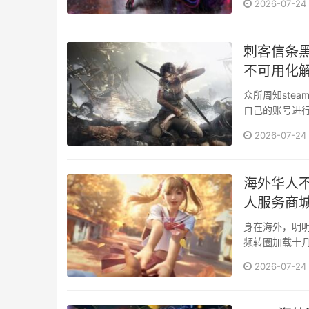
2026-07-24
刺客信条黑
不可用化解
众所周知steam的新的规
自己的账号进行c
部分在海外的用
2026-07-24
时候会出现不可用的情况 这里提供两种办法去解决上述
归···
海外华人不
人服务商
身在海外，明明
频转圈加载十
信小程序缴个水
2026-07-24
有没有一款工具