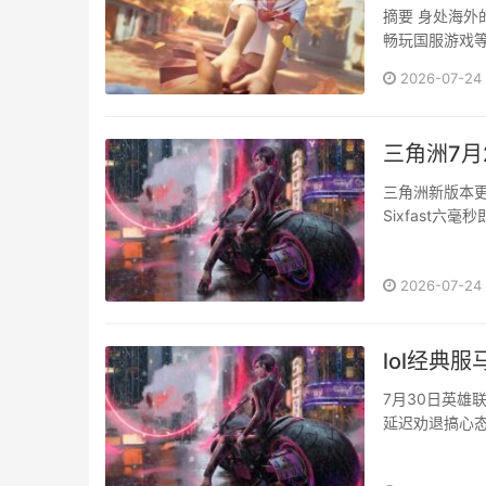
摘要 身处海
畅玩国服游戏
安装多类优化工
2026-07-24
务针对跨区域
元使用场景，通
三角洲7月
三角洲新版本
Sixfast六毫
2026-07-24
lol经典
7月30日英
延迟劝退搞心态
···