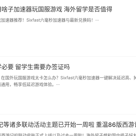
用啥子加速器玩国服游戏 海外留学是否值得
速器推荐！Sixfast六毫秒加速器与最新兑换码！···
学必要 留学生需要办签证吗
在国外玩国服游戏太卡怎么办？Sixfast六毫秒加速器一键解决延迟高、
通用，畅享低延迟游戏体验。···
记等诸多联动活动主题已开始一周啦 重温86版西游
6版西游记的联动皮肤正式上线以及过去一周啦！海外留子想和国内搭子好