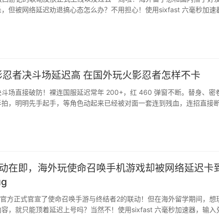
，但被网络延迟劝退搞心态怎么办？不用担心！使用sixfast 六毫秒加速
】处输入【k68】后，挂上【鹅鸭杀（国服）】加速，就可顺利解决啦！··
影忍者决斗场延迟高 在国外玩火影忍者怎样不卡
斗场直接破防！裸连国服延迟常年 200+，红 460 弹窗不断。替身、密
半拍，明明先手起手，等角色动起来已经被对面一套连到残血，连招直接
进不去对局，打着打着突然掉线，系统直接判定挂机扣段位分、禁赛，辛
网一到国内晚间高峰线路堵死，更新包下载龟速，新忍者、决斗场活动没
时间体验，想好好搓决斗场太难了。 后续发现，想要解···
联动在即，海外玩使命召唤手机游戏却被网络延迟卡
g
，官方正式官宣了使命召唤手游与终结者2的联动！但在海外留学期间，想
容，就只能顶着延迟上号吗？当然不！使用sixfast 六毫秒加速器，输入