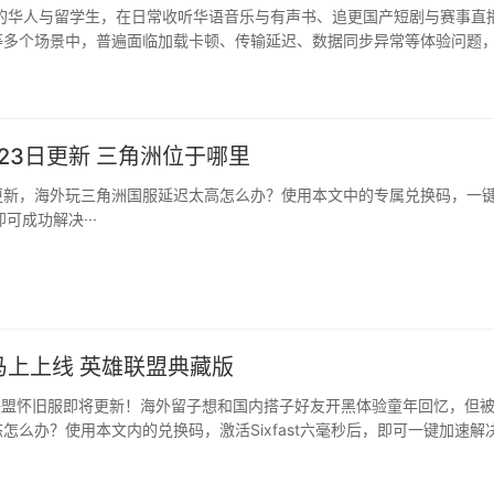
外的华人与留学生，在日常收听华语音乐与有声书、追更国产短剧与赛事直
等多个场景中，普遍面临加载卡顿、传输延迟、数据同步异常等体验问题
具既占用设备空间，也存在切换繁琐、效果参差不齐的困扰。Sixfast专
数据传输特性打造一体化优化方案，可覆盖影音音频、视频直播、国服游
过专属优化路径减少路由跳转与数据丢包，一站式提升多类···
23日更新 三角洲位于哪里
更新，海外玩三角洲国服延迟太高怎么办？使用本文中的专属兑换码，一
秒即可成功解决···
服马上上线 英雄联盟典藏版
雄联盟怀旧服即将更新！海外留子想和国内搭子好友开黑体验童年回忆，但
怎么办？使用本文内的兑换码，激活Sixfast六毫秒后，即可一键加速解