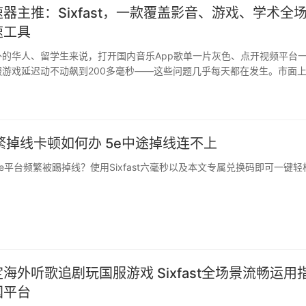
器主推：Sixfast，一款覆盖影音、游戏、学术全
速工具
外的华人、留学生来说，打开国内音乐App歌单一片灰色、点开视频平台
服游戏延迟动不动飙到200多毫秒——这些问题几乎每天都在发生。市面
真正能做到全场景覆盖且稳定好用的并不多。本文将推荐一款实测表现不
器） 。 Sixfast是什么？ Sixfast是一款专为全球海外华
工作人···
繁掉线卡顿如何办 5e中途掉线连不上
e平台频繁被踢掉线？使用Sixfast六毫秒以及本文专属兑换码即可一键轻
海外听歌追剧玩国服游戏 Sixfast全场景流畅运用
国平台