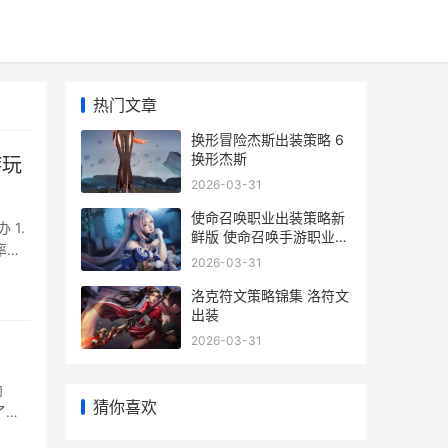
热门文章
换形冒险杰斯出装策略 6
换形杰斯
游玩
2026-03-31
使命召唤职业出装策略新
鲜版 使命召唤手游职业选
手搭配
2026-03-31
万平
洛克符文策略锦集 洛符文
出装
2026-03-31
内
猜你喜欢
网络差