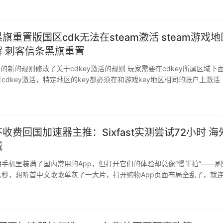
旗重置版国区cdk无法在steam激活 steam游戏地
 刺客信条黑旗重置
则修改了关于cdkey激活的规则 玩家需要在cdkey所属区域下面登录
dkey激活，特定地区的key都必须在和游戏key地区相同的账户上激活 目前
户在小黑盒或者jump或者其他渠道购买的游戏CDK，在steam内进行兑
问题，第一种就是自己修改steam的
收费回国加速器主推：Sixfast实测尝试72小时 海
城
手机里装满了国内常用的App，但打开它们的体验却总像“慢半拍”——刷
几秒，想听首中文歌歌单灰了一大片，打开购物App页面布局全乱了，就
电费都经常提示“网络超时”。这些问题的根源其实很简单：物理距离太远
能让海外网络像在国内一样流畅访问国内应用？最近，一款名为Sixfast
国加速器在海外华人圈里口碑不错。 游戏党：告···