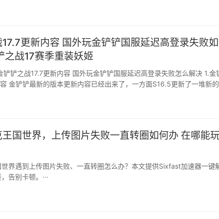
，挂上【使命召唤手游国服】，就可顺利解决啦！···
17.7更新内容 国外玩金铲铲国服延迟高登录失败
铲之战17赛季重装妖姬
更新了一堆新的棋
可以解锁
获得额外的属性和能力，每个羁绊都有秩序钥匙和金色的科技钥匙，整体
克王国世界，上传图片失败一直转圈如何办 在哪能
世界遇到上传图片失败、一直转圈怎么办？本文提供Sixfast加速器一键
，告别卡顿。···