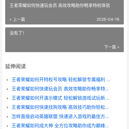
王者荣耀如何快速玩会员 高效攻略助你畅享特权体验
« 上一篇
2026-04-16
没有了！
下一篇 »
延伸阅读
王者荣耀如何开特权号攻略 轻松解锁专属福利 畅享游戏特权体验
王者荣耀如何快速玩会员 高效攻略助你畅享特权体验
王者荣耀如何开演示模式 轻松解锁游戏试玩新体验指南
王者荣耀如何快速找狗攻略 高效技巧助你轻松猎犬
怎样直接启动英雄联盟 快速进入游戏的最佳方法解析
王者荣耀如何成大神 全方位攻略助你成为巅峰高手