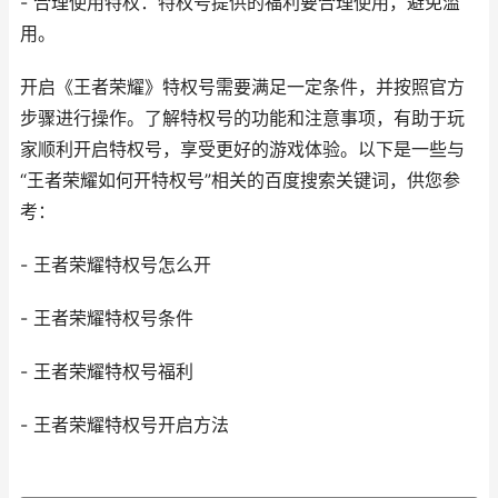
- 合理使用特权：特权号提供的福利要合理使用，避免滥
用。
开启《王者荣耀》特权号需要满足一定条件，并按照官方
步骤进行操作。了解特权号的功能和注意事项，有助于玩
家顺利开启特权号，享受更好的游戏体验。以下是一些与
“王者荣耀如何开特权号”相关的百度搜索关键词，供您参
考：
- 王者荣耀特权号怎么开
- 王者荣耀特权号条件
- 王者荣耀特权号福利
- 王者荣耀特权号开启方法