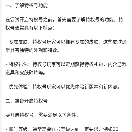
一、了解特权号功能
在尝试开启特权号之前，首先需要了解特权号的功能。特
权号通常具有以下特点：
- 专属皮肤：特权号玩家可以拥有专属的皮肤，这些皮肤通
常具有独特的外观和特效。
- 特权礼包：特权号玩家可以定期获得特权礼包，内含游戏
道具和皮肤碎片等。
- 优先体验：特权号玩家可以优先体验新版本和新内容。
二、准备开启特权号
要开启特权号，需要满足以下条件：
- 账号等级：通常需要账号等级达到一定要求，例如30