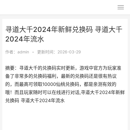
寻道大千2024年新鲜兑换码 寻道大千
2024年流水
作者：
admin
•
更新时间：2026-03-29
摘要：寻道大千的兑换码实时更新，游戏中官方为玩家准
备了非常多的兑换码福利，最新的兑换码还是很有热议
的，而最高可领取10000仙桃兑换码，都是亲测有效的
哦！而且玩家随时可以在线进行对话,寻道大千2024年新鲜
兑换码 寻道大千2024年流水