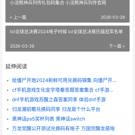
小浣熊神兵列传礼包码集合 小浣熊神兵列传官网
« 上一篇
2026-03-29
lol全球总决赛2024啥子时候 lol全球总决赛历届冠军名单
2026-03-29
下一篇 »
延伸阅读
给僵尸开炮2024新鲜可用兑换码锦集 向僵尸开炮最值得升级的人物
cf手机游戏生化金字塔秦答题答案集合 cf手游生化设置
dnf手机游戏苏醒之森答案同享 体验dnf手游
归龙潮前瞻兑换码同享 归龙是个什么平台
黑神话ps5奖杯列表 黑神话switch
万龙觉醒公开测试兑换码有啥子 万国觉醒龙是啥