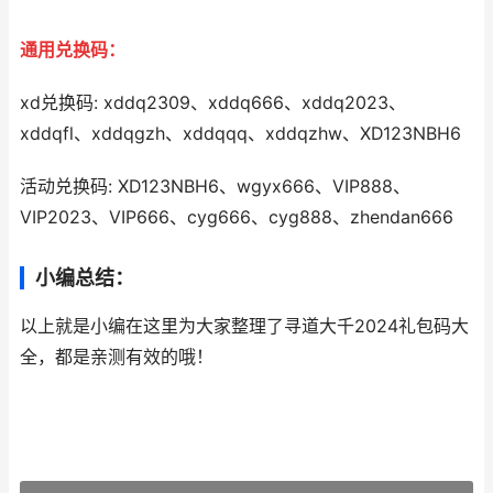
‌通用兑换码‌：
xd兑换码: xddq2309、xddq666、xddq2023、
xddqfl、xddqgzh、xddqqq、xddqzhw、XD123NBH6
活动兑换码: XD123NBH6、wgyx666、VIP888、
VIP2023、VIP666、cyg666、cyg888、zhendan666
小编总结：
以上就是小编在这里为大家整理了寻道大千2024礼包码大
全，都是亲测有效的哦！