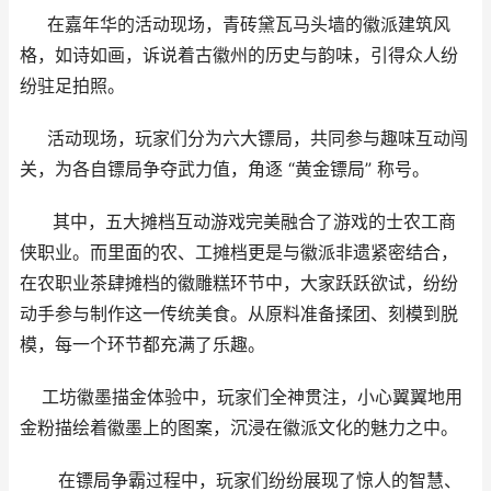
在嘉年华的活动现场，青砖黛瓦马头墙的徽派建筑风
格，如诗如画，诉说着古徽州的历史与韵味，引得众人纷
纷驻足拍照。
活动现场，玩家们分为六大镖局，共同参与趣味互动闯
关，为各自镖局争夺武力值，角逐 “黄金镖局” 称号。
其中，五大摊档互动游戏完美融合了游戏的士农工商
侠职业。而里面的农、工摊档更是与徽派非遗紧密结合，
在农职业茶肆摊档的徽雕糕环节中，大家跃跃欲试，纷纷
动手参与制作这一传统美食。从原料准备揉团、刻模到脱
模，每一个环节都充满了乐趣。
工坊徽墨描金体验中，玩家们全神贯注，小心翼翼地用
金粉描绘着徽墨上的图案，沉浸在徽派文化的魅力之中。
在镖局争霸过程中，玩家们纷纷展现了惊人的智慧、