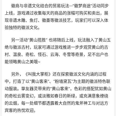
徽商与非遗文化结合的贸易玩法--“徽梦商途”活动同步
上线，游戏通过收集每天的商品的涨幅可购买和卖出，展
现非遗木雕、鱼灯、徽墨等徽派技艺，玩家们可以深入体
验独特的徽派文化。
另一活动“黄山揽胜” 也将随后上线，玩法融入了黄山五
绝与徽派古村，玩家可通过游戏推进一步步观赏黄山的古
村、温泉、奇松、怪石、云海、冬雪等奇景，足不出户也
能领略黄山之美哦~
另外，《叫我大掌柜》还在探索徽派文化内涵的过程
中，打造了以“黄山客来”、“粉墙黛瓦”为主题的徽派特色联
动服装。挚友器灵带来的“黄山客来”，色彩的搭配犹如黄山
的奇松云雾变幻，或淡雅如春日的新绿，或充满意象缭绕
的云烟，每一处细节都透露着大自然的鬼斧神工与对远方
宾客的热忱欢迎。