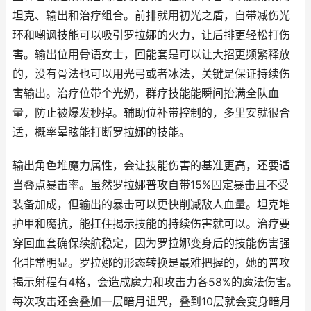
坦克、输出和治疗组合。前排就用初光之盾，自带减伤光
环和嘲讽技能可以吸引罗拉娜的火力，让后排更轻松打伤
害。输出位用骨语女士，回能套是可以让大招更频繁释放
的，没有骨法也可以用光弓或者冰法，关键是保证持续伤
害输出。治疗位带个光奶，群疗技能能瞬间抬满全队血
量，防止被爆发秒掉。辅助位补带控制的，多里安就很合
适，概率晕眩能打断罗拉娜的技能。
输出角色堆魔力属性，会让技能伤害的基准更高，还要适
当叠点暴击率。虽然罗拉娜普攻自带15%固定暴击且不受
装备加成，但输出的暴击可以更快削减敌人血量。坦克堆
护甲和魔抗，能扛住揭示技能的持续伤害就可以。治疗要
穿回血套确保续航稳定，因为罗拉娜变身后的技能伤害强
化非常明显。罗拉娜的形态转换是最难把握的，她的普攻
揭示射程有4格，会造成魔力和攻击力各58%的魔法伤害。
每次攻击还会叠加一层暗月诅咒，叠到10层就会变身暗月