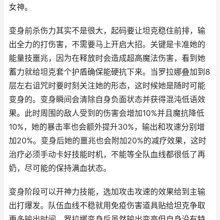
女神。
变身前杀伤力其实不是很大，起码要让坦克稳住前排，输
出全力的打伤害，不需要马上开启大招。关键是卡准她的
能量技噩兆，因为在释放时会造成超高魔法伤害，看到她
蓄力就给坦克套个护盾确保能硬抗下来。当罗拉娜叠加到8
层左右诅咒时要时刻关注她的形态，这时候她是随时可能
变身的。变身瞬间会清除自身负面状态并获得混沌低语效
果。此时周围的敌人受到的伤害会增加10%并且魔抗降低
10%，她的暴击率也会额外提升30%，输出和攻速分别增
加20%。变身后她的噩兆也会附加20%的减疗效果，这时
治疗必须手动卡好技能时机，不能等全队血线都很低了再
奶，尽可能的保持满血状态。
变身阶段可以开神力技能，选加攻击攻速的效果给到主输
出打爆发。队伍血线不稳就用免疫伤害道具贴给坦克争取
更多输出时间。罗拉娜变身后虽然输出变高但自身没有特