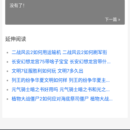
没有了！
下一篇 »
延伸阅读
二战风云2如何用运输机 二战风云2如何刷军衔
长安幻想龙宫75带啥子宝宝 长安幻想龙宫带什么宠物
文明7征服胜利如何玩 文明7多久出
列王的纷争华夏文明如何样 列王的纷争华夏主什么兵种
元气骑士暗之书好用吗 元气骑士暗之书和光之书能合成吗
植物大战僵尸2如何应对海底祭司僵尸 植物大战僵尸2破解内购版中文版下载