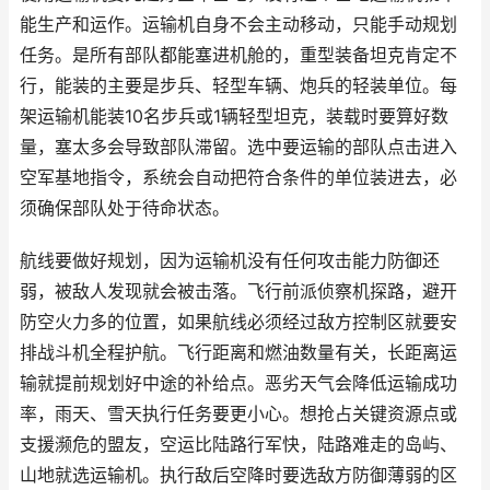
能生产和运作。运输机自身不会主动移动，只能手动规划
任务。是所有部队都能塞进机舱的，重型装备坦克肯定不
行，能装的主要是步兵、轻型车辆、炮兵的轻装单位。每
架运输机能装10名步兵或1辆轻型坦克，装载时要算好数
量，塞太多会导致部队滞留。选中要运输的部队点击进入
空军基地指令，系统会自动把符合条件的单位装进去，必
须确保部队处于待命状态。
航线要做好规划，因为运输机没有任何攻击能力防御还
弱，被敌人发现就会被击落。飞行前派侦察机探路，避开
防空火力多的位置，如果航线必须经过敌方控制区就要安
排战斗机全程护航。飞行距离和燃油数量有关，长距离运
输就提前规划好中途的补给点。恶劣天气会降低运输成功
率，雨天、雪天执行任务要更小心。想抢占关键资源点或
支援濒危的盟友，空运比陆路行军快，陆路难走的岛屿、
山地就选运输机。执行敌后空降时要选敌方防御薄弱的区