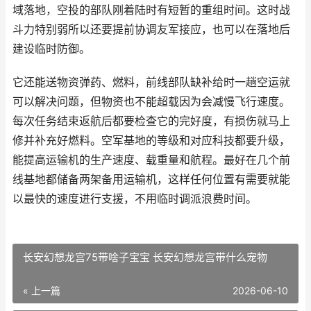
域落地，空投的部队刚着陆时有短暂的重组时间。这时战
斗力特别弱所以还要提前协调友军接应，也可以在落地后
建设临时防御。
它还能送物资弹药、燃料，前线部队缺补给时一趟空运就
可以解决问题，但物资也不能超载因为会减慢飞行速度。
每次任务结束返航后都要检查它的完好度，有损伤就马上
修并补充好燃料。空军基地的等级和对应科技都要升级，
能提高运输机的生产速度、载重量和航程。最好在几个前
线基地都储备两架备用运输机，这样任何位置有需要就能
以最快的速度进行支援，不用临时调派浪费时间。
长安幻想龙宫75带啥子宝宝 长安幻想龙宫带什么宠物
« 上一篇
2026-06-10