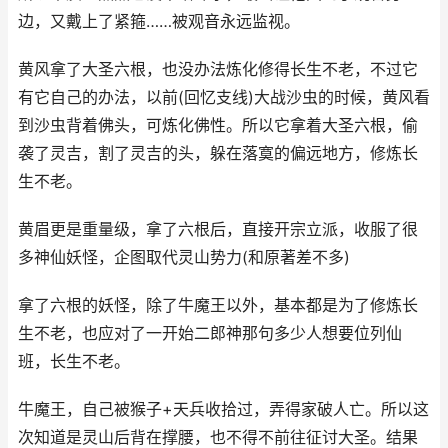
边，又戴上了紧箍……被观音永远监视。
黄风拿了大圣六根，也没办法炼化修得长生不老，不过它
有它自己的办法，以前(回忆支线)大战沙虫的时候，黄风看
到沙虫背着佛头，可炼化佛性。所以它拿着大圣六根，偷
袭了灵吉，割了灵吉的头，躲在落寞的偏远地方，修炼长
生不老。
黄眉更是重量级，拿了六根后，直接开宗立派，收服了很
多神仙妖怪，企图取代灵山势力(和原著差不多)
拿了六根的妖怪，除了牛魔王以外，基本都是为了修炼长
生不老，也应对了一开始二郎神那句多少人想要位列仙
班，长生不老。
牛魔王，自己被猴子+天兵收拾过，弄得家破人亡。所以这
次知道是灵山后背在撑腰，也不得不前往征讨大圣。结果