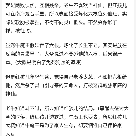
就是两败俱伤，互相残杀，老牛不喜欢当神仙，但红孩儿
可在南海观音手里，所以表面接受炼化六根位列仙班，实
际是软肋被拿捏，不得不向灵山低头。不然会像猴子一
样，被征讨。
虽然牛魔王假装吞了六根，炼化了长生不老，其实是放在
反刍的胃袋里了，大圣说过不要碰他的六根，后果很严
重。(大概是明白了兔死狗烹的道理)
但是红孩儿年轻气盛，觉得自己老爹太怂，不如把六根给
他，然后杀了灵山引导来的天命人，打破这群威胁家庭的
神仙。
老牛知道斗不过，所以知道红孩儿的结局。(黑熊去征讨大
圣的时候，给红孩儿透露过，牛魔王也要去，所以红孩儿
大概知道牛魔王是为了家人生存，想要牺牲自己保护家
人)。