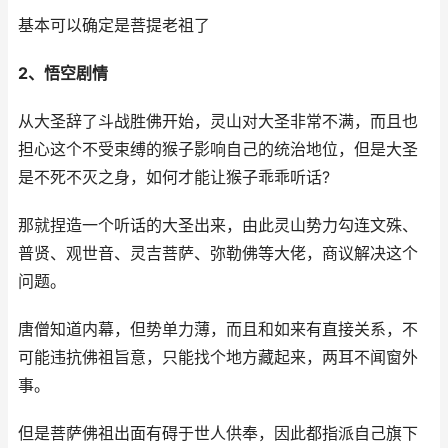
基本可以确定是菩提老祖了
2、悟空剧情
从大圣辞了斗战胜佛开始，灵山对大圣非常不满，而且也
担心这个不受束缚的猴子影响自己的统治地位，但是大圣
是不死不灭之身，如何才能让猴子乖乖听话?
那就捏造一个听话的大圣出来，由此灵山势力勾连文殊、
普贤、观世音、灵吉菩萨、弥勒佛等大佬，商议解决这个
问题。
唐僧知道内幕，但势单力薄，而且和如来有直接关系，不
可能违抗佛祖旨意，只能找个地方藏起来，两耳不闻窗外
事。
但是菩萨佛祖出面有碍于世人供奉，因此都指派自己旗下