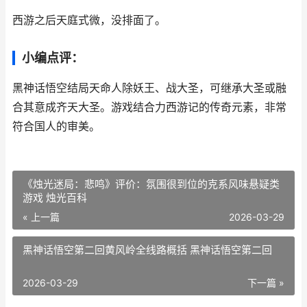
西游之后天庭式微，没排面了。
小编点评：
黑神话悟空结局天命人除妖王、战大圣，可继承大圣或融
合其意成齐天大圣。游戏结合力西游记的传奇元素，非常
符合国人的审美。
《烛光迷局：悲鸣》评价：氛围很到位的克系风味悬疑类
游戏 烛光百科
« 上一篇
2026-03-29
黑神话悟空第二回黄风岭全线路概括 黑神话悟空第二回
2026-03-29
下一篇 »