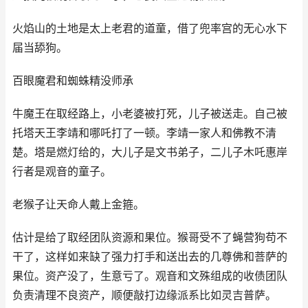
火焰山的土地是太上老君的道童，借了兜率宫的无心水下
届当舔狗。
百眼魔君和蜘蛛精没师承
牛魔王在取经路上，小老婆被打死，儿子被送走。自己被
托塔天王李靖和哪吒打了一顿。李靖一家人和佛教不清
楚。塔是燃灯给的，大儿子是文书弟子，二儿子木吒惠岸
行者是观音的童子。
老猴子让天命人戴上金箍。
估计是给了取经团队资源和果位。猴哥受不了蝇营狗苟不
干了，这样如来缺了强力打手和送出去的几尊佛和菩萨的
果位。资产没了，生意亏了。观音和文殊组成的收债团队
负责清理不良资产，顺便敲打边缘派系比如灵吉普萨。