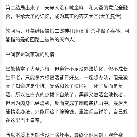
第二结局出来了，天命人没有戴金箍，和大圣的意完全融
合，继承大圣的记忆，成为真正的齐天大圣(大圣复活)
轮回后，开幕继续被假二郎神打压(你们杀我猴子猴孙，可
能指的是轮回路上被杀的天命人)
中间就是玩家玩的剧情
黑熊精拿了大圣六根，但道行不足没办法炼化，修不成长
生不老，只能拿六根复活昔日好友，一起想办法，但是凌
虚子知道这是个坑，复活和死了没区别，死了反而是复
活。所以在白衣的点拨下自杀了，黑熊又复活金池长老，
但因为肉身已经烧毁，反而变成了幽魂袭扰山中。最后黑
熊精没办法，只能用这个骗骗钱，重建观音禅院，自己躲
在这里当土皇帝。
所以本质上黑熊也没干啥坏事，最终让他回到了观音身