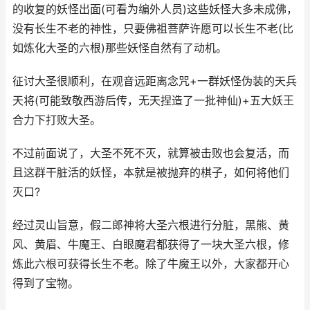
的收复的妖怪出面(可看为编外人员)这些妖怪大多未成佛，
没有长生不老的神性，只要佛祖菩萨许愿可以长生不老(比
如炼化大圣的六根)那些妖怪自然有了动机。
征讨大圣很顺利，在观音远距离念咒+一群妖怪伪装的天兵
天将(可能致敬西游后传，无天捏造了一批神仙)+五大妖王
合力下打败大圣。
不过前面说了，大圣不死不灭，就算被击败也会复活，而
且这群干脏活的妖怪，本就是被抛弃的棋子，如何将他们
灭口?
经过灵山旨意，假二郎神将大圣六根进行分脏，黑熊、黄
风、黄眉、牛魔王、白眼魔君都获得了一块大圣六根，修
炼此六根可获得长生不老。除了牛魔王以外，大家都开心
得到了宝物。