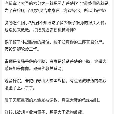
老鼠拿了大圣的六分之一就把灵吉菩萨砍了?最终目的就是
为了在谷底当宅男?灵吉本身在西方边缘化，所以比较惨?
弥勒怎么回事?黄眉不知道吃了多少猴子猴孙的猴头大餐，
也没见来救救。打败黄眉弥勒机械降神?
猴子辞了斗战胜佛的果位，被不知真伪的二郎真君分尸。
假设是狮驼岭三怪。
青狮是文殊菩萨的坐骑，白象是普贤菩萨的坐骑，金翅大
鹏是如来舅舅。都是佛教关系网。
观音禅院，普陀山守山大神黑熊精。有点道教味道的老狼
凌虚子上吊了了。
属于天庭星宿的亢金龙被调教，真武大帝的龟蛇被封。
红孩儿被观音收为童子，想要大圣遗物反叛。