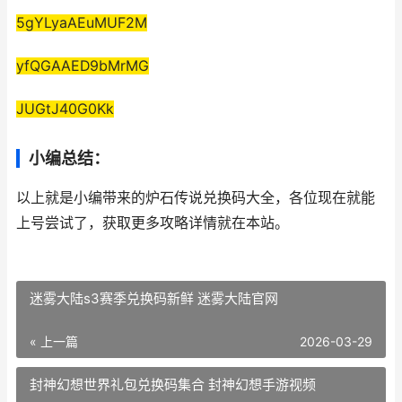
5gYLyaAEuMUF2M
yfQGAAED9bMrMG
JUGtJ40G0Kk
小编总结：
以上就是小编带来的炉石传说兑换码大全，各位现在就能
上号尝试了，获取更多攻略详情就在本站。
迷雾大陆s3赛季兑换码新鲜 迷雾大陆官网
« 上一篇
2026-03-29
封神幻想世界礼包兑换码集合 封神幻想手游视频