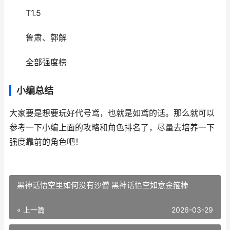
T1.5
鲁肃、郭解
全部强度榜
小编总结
大家要是想要玩好代号鸢，也就是如鸢的话。那么就可以
参考一下小编上面的攻略和角色排名了，尽量去培养一下
强度靠前的角色吧！
黑神话悟空里如何没有沙僧 黑神话悟空如意金箍棒
« 上一篇
2026-03-29