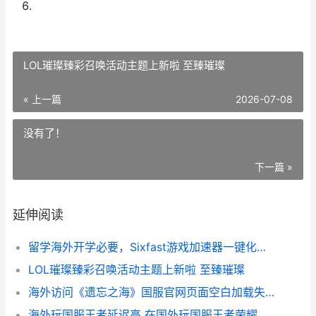
LOL璀璨臻彩召唤活动主题上新啦 至臻璀璨
« 上一篇
2026-07-08
没有了！
下一篇 »
延伸阅读
留学海外开学必要，Sixfast游戏加速器一键化解你听歌看剧打游戏总是“卡”住的问题 海外留学需要准备什么
LOL璀璨臻彩召唤活动主题上新啦 至臻璀璨
海外访问《遗忘之海》国服官网页面空白加载失败
海外玩国服王者延迟高 在国外玩国服王者荣耀