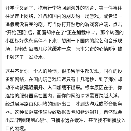
开学季又到了，拖着行李箱回到海外的宿舍，第一件事往
往是连上网络，准备和国内的朋友约一场游戏，或者追一
追假期没看完的剧。可当你打开熟悉的游戏客户端，点击
“开始匹配”后，画面却停在了
“正在加载中…”
，那个转圈的
小图标好像永远停不下来；想刷一下国内的综艺和音乐现
场，视频却每隔几秒就
缓冲一次
，原本兴奋的心情瞬间被
卡顿浇了一盆冷水。
这并不是你一个人的烦恼。很多留学生都发现，同样的设
备和网络，在国内玩游戏延迟只有十几毫秒，到了海外却
动不动就
延迟飙升、入口加载不出来
。根本原因在于，你
连接的服务器远在国内，而你的网络请求需要跨越大洋，
经过层层路由和拥堵的国际出口，才到达游戏或影音服务
器。这种长距离传输导致数据丢包和延迟飙升，自然就会
出现“转圈转到心累”、直播永远在缓冲、甚至找不到播放入
口的窘境。