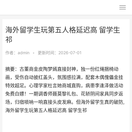
海外留学生玩第五人格延迟高 留学生
祁
作者：
admin
•
更新时间：2026-07-01
摘要：古董商金皮陶梦嫣直接封神，独一份红绳捆椅动
画，受伤自动披红盖头，氛围感拉满，配套木偶傀儡金挂
特效超足。心理学家杜言她商城直购，病患李逢泽做活动
免费白嫖！一期调香师聂莫黎礼包、花轿阴间家具同步返
场，归宿唢呐一响直接头皮发麻。但海外留学生真的破防,
海外留学生玩第五人格延迟高 留学生祁