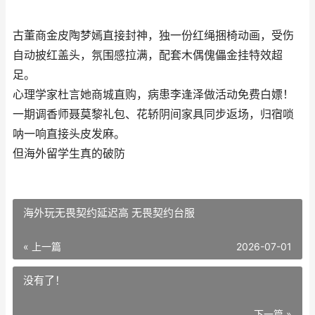
古董商金皮陶梦嫣直接封神，独一份红绳捆椅动画，受伤
自动披红盖头，氛围感拉满，配套木偶傀儡金挂特效超
足。
心理学家杜言她商城直购，病患李逢泽做活动免费白嫖！
一期调香师聂莫黎礼包、花轿阴间家具同步返场，归宿唢
呐一响直接头皮发麻。
但海外留学生真的破防
海外玩无畏契约延迟高 无畏契约台服
« 上一篇
2026-07-01
没有了！
下一篇 »