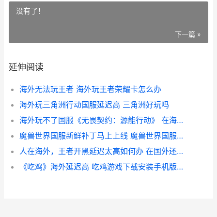
没有了！
下一篇 »
延伸阅读
海外无法玩王者 海外玩王者荣耀卡怎么办
海外玩三角洲行动国服延迟高 三角洲好玩吗
海外玩不了国服《无畏契约：源能行动》 在海外突然无法登陆国内游戏
魔兽世界国服新鲜补丁马上上线 魔兽世界国服各版本更新时间
人在海外，王者开黑延迟太高如何办 在国外还能打王者吗
《吃鸡》海外延迟高 吃鸡游戏下载安装手机版外国版