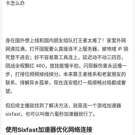
卡怎么办
身在国外想上线和国内朋友组队打王者太难了！家里外网
网速拉满，打开国服要么直接连不上服务器，被地域 IP 锁
死登不进去；好不容易靠工具连上，延迟动不动三四百，
团战全程飘红 460，放技能慢半拍，闪现躲伤害永远慢一
步，打排位频频掉线掉分。本来靠王者维系和老家朋友的
联系、排解异乡孤单，现在连安稳打一局顺畅对局都成奢
望。
但后续主播就找到了解决方法，就是连一个游戏加速器
sixfast，也可以叫做六毫秒加速器就行了。
使用Sixfast加速器优化网络连接