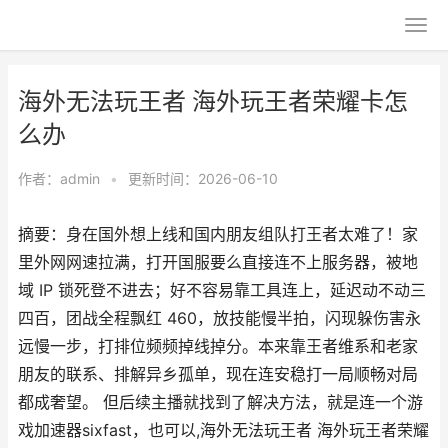
海外无法玩王者 海外玩王者荣耀卡怎
么办
作者：
admin
•
更新时间：2026-06-10
摘要：身在国外想上线和国内朋友组队打王者太难了！家
里外网网速拉满，打开国服要么直接连不上服务器，被地
域 IP 锁死登不进去；好不容易靠工具连上，延迟动不动三
四百，团战全程飘红 460，放技能慢半拍，闪现躲伤害永
远慢一步，打排位频频掉线掉分。本来靠王者维系和老家
朋友的联系、排解异乡孤单，现在连安稳打一局顺畅对局
都成奢望。 但后续主播就找到了解决方法，就是连一个游
戏加速器sixfast，也可以,海外无法玩王者 海外玩王者荣耀