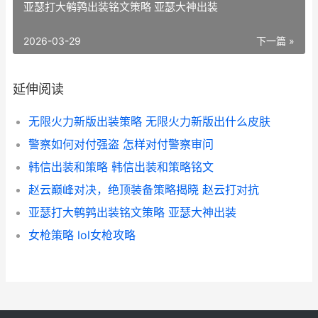
亚瑟打大鹌鹑出装铭文策略 亚瑟大神出装
2026-03-29
下一篇 »
延伸阅读
无限火力新版出装策略 无限火力新版出什么皮肤
警察如何对付强盗 怎样对付警察审问
韩信出装和策略 韩信出装和策略铭文
赵云巅峰对决，绝顶装备策略揭晓 赵云打对抗
亚瑟打大鹌鹑出装铭文策略 亚瑟大神出装
女枪策略 lol女枪攻略