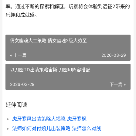
率。通过不断的探索和解谜，玩家将会体验到远征2带来的
乐趣和成就感。
倩女幽魂大二策略 倩女幽魂2级大势至
« 上一篇
2026-03-29
以刀圈TD出装策略宙斯 刀圈td阵容搭配
2026-03-29
下一篇 »
延伸阅读
虎牙寒风出装策略大揭晓 虎牙寒枫
法师如何对付婉儿出装策略 法师怎么对线