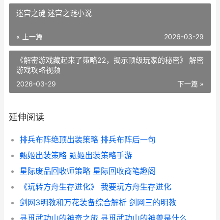
迷宫之谜 迷宫之谜小说
« 上一篇
2026-03-29
《解密游戏藏起来了策略22，揭示顶级玩家的秘密》 解密
游戏攻略视频
2026-03-29
下一篇 »
延伸阅读
排兵布阵绝顶出装策略 排兵布阵后一句
甄姬出装策略 甄姬出装策略手游
星际废品回收师策略 星际回收商笔趣阁
《玩转方舟生存进化》 我要玩方舟生存进化
剑网3明教和万花装备综合解析 剑网三的明教
寻觅武功山的神奇之旅 寻觅武功山的神兽是什么