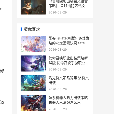
《鲁班隐忍出装铭文组合
策略》 鲁班出隐匿铭文好
。
吗
2026-03-29
猜你喜欢
掌握《Fate06版》游戏策
略的决定因素诀窍 fate
06版
2026-03-29
使命召唤职业出装策略新
鲜版 使命召唤手游职业玩
家用什么枪
2026-03-29
修
洛克符文策略锦集 洛符文
出装
2026-03-29
法系机器人暴力出装策略
道
机器人出法强怎么出
2026-03-29