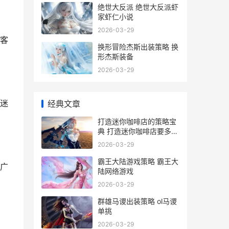
绝世大反派 绝世大反派虾
家虾仁小说
2026-03-29
客
换形冒险杰斯出装策略 换
形杰斯装备
2026-03-29
迷
经典文章
打造迷你咖啡店的策略宝
典 打造迷你咖啡店要多少
钱
2026-03-29
霸王大陆游戏策略 霸王大
广
陆网络游戏
2026-03-29
群雄马谡出装策略 ol马谡
单挑
2026-03-29