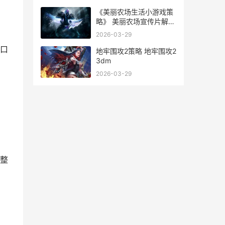
《美丽农场生活小游戏策
略》 美丽农场宣传片解说
词
2026-03-29
口
地牢围攻2策略 地牢围攻2
3dm
2026-03-29
整