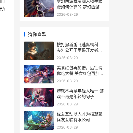
而
梦幻西游藏宝阁人物手续
费如何计算的 梦幻西游藏
动
宝阁手游交易平台
2026-03-29
猜你喜欢
搜打撤新游《逃离鸭科
夫》公开了苹果开发者大
会 逃す 逃がす
2026-03-29
美食红包再加倍，远征请
你吃大餐 美食红包再加倍
怎么发
2026-03-29
游戏不再是年轻人唯一 游
戏不再是年轻的句子
2026-03-29
优友互动以人才为核凝聚
优友互联有限公司
2026-03-29