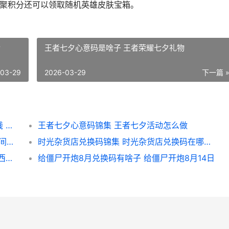
缘聚积分还可以领取随机英雄皮肤宝箱。
情
王者七夕心意码是啥子 王者荣耀七夕礼物
-03-29
2026-03-29
下一篇 
王者少司缘和大司命七夕皮肤打包购买多少钱 王者少司缘和大司命相遇彩蛋
王者七夕心意码锦集 王者七夕活动怎么做
永劫无间新鲜兑换码2024年8月集合 永劫无间在哪里兑换激活码
时光杂货店兑换码锦集 时光杂货店兑换码在哪里兑换
梦幻西游藏宝阁人物手续费如何计算的 梦幻西游藏宝阁手游交易平台
给僵尸开炮8月兑换码有啥子 给僵尸开炮8月14日