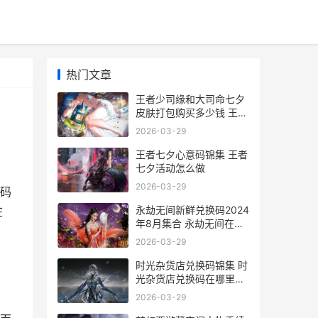
热门文章
王者少司缘和大司命七夕
皮肤打包购买多少钱 王者
少司缘和大司命相遇彩蛋
2026-03-29
王者七夕心意码锦集 王者
七夕活动怎么做
2026-03-29
码
永劫无间新鲜兑换码2024
在
年8月集合 永劫无间在哪
里兑换激活码
2026-03-29
时光杂货店兑换码锦集 时
光杂货店兑换码在哪里兑
换
2026-03-29