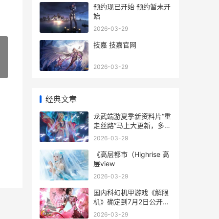
预约现已开始 预约暂未开
始
2026-03-29
技嘉 技嘉官网
2026-03-29
»
经典文章
龙武端游夏季新资料片“重
走丝路”马上大更新，多个
最新中立地图方法和养成
2026-03-29
系统同步来袭 龙武好玩么
《高层都市（Highrise 高
层view
2026-03-29
国内科幻机甲游戏《解限
机》确定到7月2日公开测
试，登顶Steam国内游戏
2026-03-29