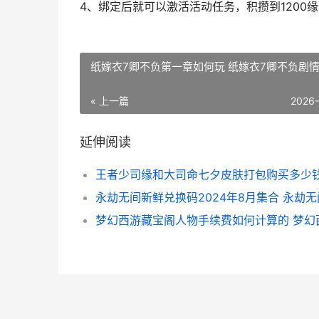
4、绑定后就可以激活活动任务，积攒到1200
纸嫁衣7卿不负第一章如何玩 纸嫁衣7卿不负剧
« 上一篇
2026
延伸阅读