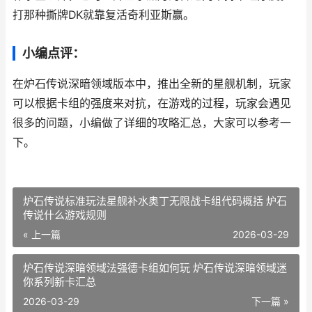
打那种撕牌DK就靠复活奇利亚斯赢。
小编点评：
在炉石传说深暗领域版本中，推出全新的星舰机制，玩家
可以根据卡组的强度来对抗，在游戏的过程，玩家会遇见
很多的问题，小编做了详细的攻略汇总，大家可以参考一
下。
炉石传说标准玩法星舰补水奥丁无限战卡组代码概括 炉石
传说什么游戏规则
« 上一篇
2026-03-29
炉石传说深暗领域法强德卡组如何玩 炉石传说深暗领域迷
你系列新卡汇总
2026-03-29
下一篇 »