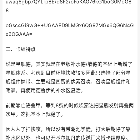
uwaq6gbp7QYLrp8E/d8F2/oFoKAG76kG1boG0MoG8
8
oGsc4Gi9wG++UGAAED9LMGx6QG97MGx6QG6N4G
x6QGAAA=
二、卡组特点
说是星舰德，其实就是在老版补水德/墙德的基础上新增了
星舰体系。考虑到目前环境快攻较多因此只选择了部分星
舰组件携带。主要就是四费的像素召唤，召唤星舰组件和
嘲讽，再使用德鲁伊的补水区复活。
前期靠亡语叠甲，等到8费的时候埃索达把星舰发射再叠两
次甲。这把基本上就稳了。
因为为了扛快攻，所以没有带潮池学徒，打大后期除了靠
补水区以外，也可以开基尔加丹的传送门来搏卡组厚度。