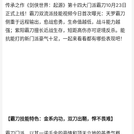
传承之作《剑侠世界：起源》第十四大门派霸刀10月23日
正式上线！霸刀双流派技能视频今日首次曝光：天罗霸刀
侧重于远程输出，愈战愈勇，生命值越低，战斗能力越
强；紫阳霸刀擅长近战生存，短距高伤亦可逆境反杀。能
抗能打的新门派豪气十足，一起来看看都有哪些表现吧！
【霸刀技能特色：金系内功，双刀出鞘，悍不畏难】
霸刀门派，以其一诺千金的豪情和顶天立地的英勇气概，