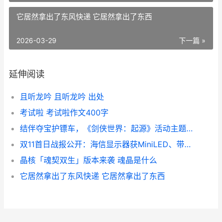
它居然拿出了东风快递 它居然拿出了东西
2026-03-29
下一篇 »
延伸阅读
且听龙吟 且听龙吟 出处
考试啦 考试啦作文400字
结伴夺宝护镖车，《剑侠世界：起源》活动主题玩法大上新
双11首日战报公开：海信显示器获MiniLED、带鱼屏双TOP1! 双11战报出炉
晶核「魂契双生」版本来袭 魂晶是什么
它居然拿出了东风快递 它居然拿出了东西