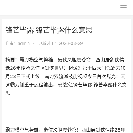
锋芒毕露 锋芒毕露什么意思
作者：
admin
•
更新时间：2026-03-29
摘要：霸刀横空气势雄，豪侠义胆震苍穹！西山居剑侠情
缘26年传承之作《剑侠世界：起源》第十四大门派霸刀10
月23日正式上线！霸刀双流派技能视频今日首次曝光：天
罗霸刀侧重于远程输出，愈战愈,锋芒毕露 锋芒毕露什么意
思
霸刀横空气势雄，豪侠义胆震苍穹！西山居剑侠情缘26年