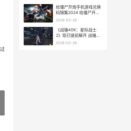
给僵尸开炮手机游戏兑换
码锦集2024 给僵尸开炮
手机怎么玩
2026-03-29
《战锤40K：星际战士
2》现已提前解开 战锤
40k星际战士2手机版下载
2026-03-29
过
»