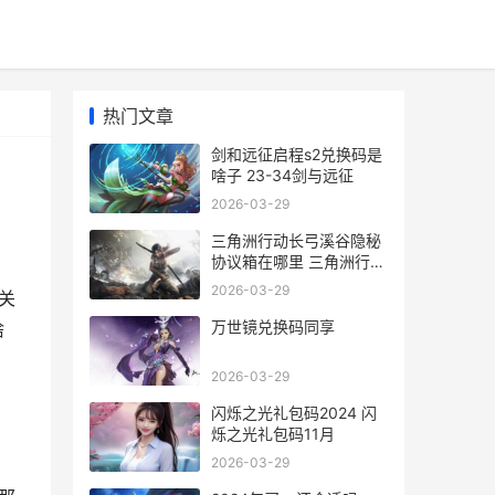
热门文章
剑和远征启程s2兑换码是
啥子 23-34剑与远征
2026-03-29
三角洲行动长弓溪谷隐秘
协议箱在哪里 三角洲行动
长弓溪谷实验楼办公室在
2026-03-29
关
哪
万世镜兑换码同享
啥
2026-03-29
闪烁之光礼包码2024 闪
烁之光礼包码11月
2026-03-29