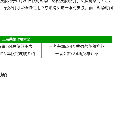
皮肤将于9月20日限时返场！这款皮肤吸引了众多玩家的关注，
，玩家们可以通过使用点券来购买这一限时皮肤，而且返场时间
王者荣耀攻略大全
耀s34段位继承表
王者荣耀s34赛季强势英雄推荐
耀龙年限定皮肤介绍
王者荣耀s34新英雄介绍
返场？