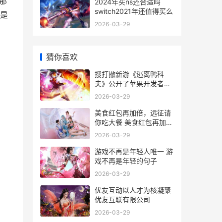
那
2024年买ns还合适吗
switch2021年还值得买么
是
2026-03-29
猜你喜欢
搜打撤新游《逃离鸭科
夫》公开了苹果开发者大
会 逃す 逃がす
2026-03-29
美食红包再加倍，远征请
你吃大餐 美食红包再加倍
怎么发
2026-03-29
游戏不再是年轻人唯一 游
戏不再是年轻的句子
2026-03-29
优友互动以人才为核凝聚
优友互联有限公司
2026-03-29