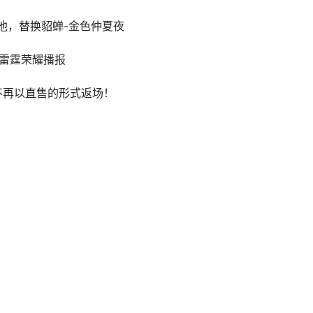
池，替换貂蝉-金色仲夏夜
·雷霆荣耀播报
不再以直售的形式返场！